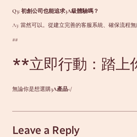
Q3: 初創公司也能追求3A級體驗嗎？
A3: 當然可以。從建立完善的客服系統、確保流程
##
**立即行動：踏上你
無論你是想選購
3A產品</
Leave a Reply