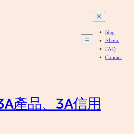
Blog
About
FAQ
Contact
A產品、3A信用