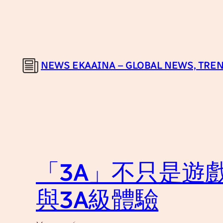
Skip
to
content
NEWS EKAAINA – GLOBAL NEWS, TREN
「3A」不只是遊
與3A級體驗