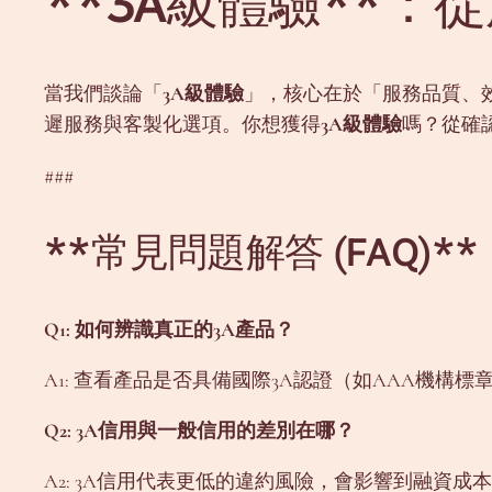
**3A級體驗**
當我們談論「
3A級體驗
」，核心在於「服務品質、
遲服務與客製化選項。你想獲得
3A級體驗
嗎？從確
###
**常見問題解答 (FAQ)**
Q1: 如何辨識真正的3A產品？
A1: 查看產品是否具備國際3A認證（如AAA機
Q2: 3A信用與一般信用的差別在哪？
A2: 3A信用代表更低的違約風險，會影響到融資