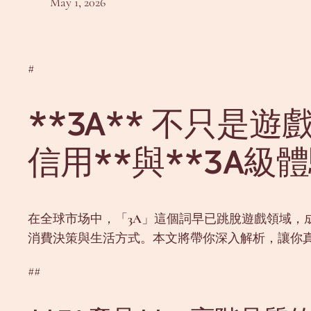
May 1, 2026
#
**3A** 不只是
信用**與**3A級體
在全球市场中，「
3A
」這個詞早已跳脫遊戲領域，
消費決策與生活方式。本文將帶你深入解析，讓你真
##