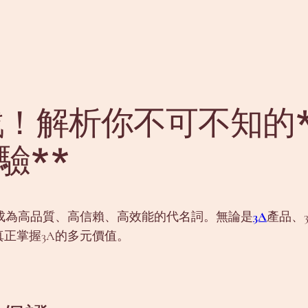
遊戲！解析你不可不知的**
驗**
成為高品質、高信賴、高效能的代名詞。無論是
3A
產品、
正掌握3A的多元價值。