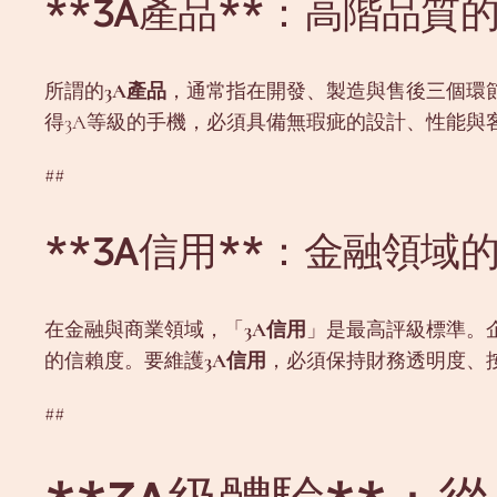
**3A產品**：高階品質
所謂的
3A產品
，通常指在開發、製造與售後三個環
得3A等級的手機，必須具備無瑕疵的設計、性能與
##
**3A信用**：金融領域
在金融與商業領域，「
3A信用
」是最高評級標準。
的信賴度。要維護
3A信用
，必須保持財務透明度、
##