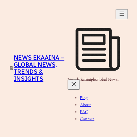
Skip
to
content
NEWS EKAAINA –
GLOBAL NEWS,
TRENDS &
INSIGHTS
News Ekaaina - Global News, Trends & Insights
Blog
About
FAQ
Contact