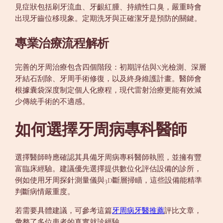
見症狀包括刷牙流血、牙齦紅腫、持續性口臭，嚴重時會
出現牙齒位移現象。定期洗牙與正確潔牙是預防的關鍵。
專業治療流程解析
完善的牙周治療包含四個階段：初期評估與X光檢測、深層
牙結石刮除、牙周手術修復，以及終身維護計畫。醫師會
根據囊袋深度制定個人化療程，現代雷射治療更能有效減
少傳統手術的不適感。
如何選擇牙周病專科醫師
選擇醫師時應確認其具備牙周病專科醫師執照，並擁有豐
富臨床經驗。建議優先選擇提供數位化評估設備的診所，
例如使用牙周探針測量儀與3D斷層掃瞄，這些設備能精準
判斷病情嚴重度。
若需要具體建議，可參考這篇
牙周病牙醫推薦
評比文章，
彙整了多位患者的真實就診經驗。