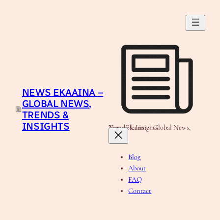
Skip
to
content
NEWS EKAAINA –
GLOBAL NEWS,
TRENDS &
INSIGHTS
News Ekaaina - Global News, Trends & Insights
Blog
About
FAQ
Contact