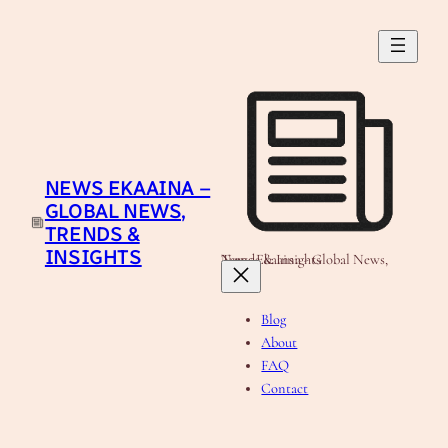
Skip
to
content
NEWS EKAAINA –
GLOBAL NEWS,
TRENDS &
INSIGHTS
News Ekaaina - Global News, Trends & Insights
Blog
About
FAQ
Contact