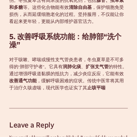
伤。冬虫夏草含有高浓度的抗氧化剂，包括
腺苷、虫草素
和多糖
等。这些化合物能有效
清除自由基
，保护细胞免受
损伤，从而延缓细胞老化的过程。坚持服用，不仅能让你
看起来更年轻，更能从内部维护器官活力。
5. 改善呼吸系统功能：给肺部“洗个
澡”
对于咳嗽、哮喘或慢性支气管炎患者，冬虫夏草是不可多
得的“肺部守护者”。它具有
润肺化痰
、
扩张支气管
的特性。
通过增强呼吸道黏膜的抵抗力，减少炎症反应，它能有效
改善通气功能
，缓解呼吸困难的症状。传统中医常将其用
于治疗久咳虚喘，现代医学也证实了其
止咳平喘
Leave a Reply