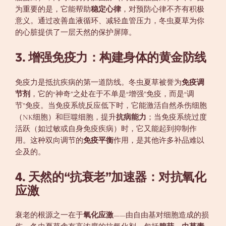
为重要的是，它能帮助
稳定心律
，对预防心律不齐有积极
意义。通过改善血液循环、减轻血管压力，冬虫夏草为你
的心脏提供了一层天然的保护屏障。
3. 增强免疫力：构建身体的黄金防线
免疫力是抵抗疾病的第一道防线。冬虫夏草被誉为
免疫调
节剂
，它的“神奇”之处在于不单是“增强”免疫，而是“调
节”免疫。当免疫系统反应低下时，它能激活自然杀伤细胞
（NK细胞）和巨噬细胞，提升
抗病能力
；当免疫系统过度
活跃（如过敏或自身免疫疾病）时，它又能起到抑制作
用。这种双向调节的
免疫平衡
作用，是其他许多补品难以
企及的。
4. 天然的“抗衰老”加速器：对抗氧化
应激
衰老的根源之一在于
氧化应激
——由自由基对细胞造成的损