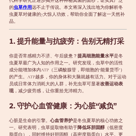
代科学研究正逐步揭开这种神秘真菌的面纱，证实其广泛
的
虫草作用
远不止于传说。本文将深入浅出地为你解析冬
虫夏草对健康的7大惊人功效，帮助你全面了解这一天然补
品。
1. 提升能量与抗疲劳：告别无精打采
你是否常感精力不济、午后疲惫？
提高细胞能量水平
是冬
虫夏草最广为人知的作用之一。研究发现，虫草中的活性
成分能增加体内ATP（三磷酸腺苷，即细胞的“能量货币”）
的产生。ATP越多，你的身体和大脑就越有活力。对于运动
员或日常体力消耗大的人群，补充虫草可显著
改善运动表
现
，减少疲劳感，让你重拾充沛精力。
2. 守护心血管健康：为心脏“减负”
心脏是生命的引擎。
心血管养护
是冬虫夏草的核心功效之
一。研究表明，虫草提取物有助于
降低坏胆固醇
（低密度
脂蛋白），同时维持好胆固醇（高密度脂蛋白）水平。更