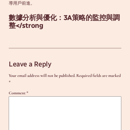
導用戶前進。
數據分析與優化：3A策略的監控與調
整</strong
Leave a Reply
Your email address will not be published.
Required fields are marked
*
Comment
*