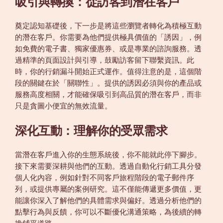
吸引與轉換：從訪客到潛在客戶
奠定認知基礎後，下一步是將這些瀏覽者轉化為積極互動
的潛在客戶。你需要為他們提供極具價值的「誘因」，例
如免費的電子書、獨家優惠券、或是專業的諮詢服務。透
過精準的頁面設計與引導，鼓勵訪客留下聯繫資訊。此
時，你的行銷漏斗開始正式運作。值得注意的是，這個階
段的關鍵在於「關聯性」。提供的誘因必須與你的產品或
服務高度相關，才能確保吸引到高品質的潛在客戶，而非
只是貪圖小便宜的無效流量。
深化互動：理解你的受眾需求
當潛在客戶進入你的生態系統後，你不能就此停下腳步。
接下來需要深耕與他們的互動。透過自動化行銷工具分發
個人化內容，例如針對不同客戶旅程階段的電子郵件序
列，或提供專屬的案例研究。這不僅能傳遞更多價值，更
能讓你深入了解他們的具體需求與偏好。透過分析他們的
點擊行為與反饋，你可以不斷優化溝通策略，為後續的轉