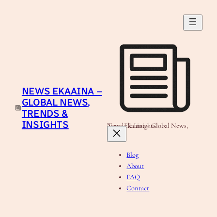
Skip
to
content
NEWS EKAAINA –
GLOBAL NEWS,
TRENDS &
INSIGHTS
News Ekaaina - Global News, Trends & Insights
Blog
About
FAQ
Contact