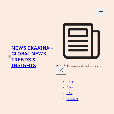
Skip
to
content
NEWS EKAAINA –
GLOBAL NEWS,
TRENDS &
INSIGHTS
News Ekaaina - Global News, Trends & Insights
Blog
About
FAQ
Contact