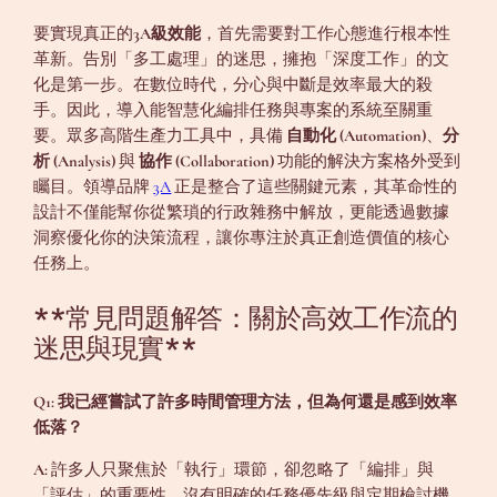
要實現真正的
3A級效能
，首先需要對工作心態進行根本性
革新。告別「多工處理」的迷思，擁抱「深度工作」的文
化是第一步。在數位時代，分心與中斷是效率最大的殺
手。因此，導入能智慧化編排任務與專案的系統至關重
要。眾多高階生產力工具中，具備
自動化 (Automation)
、
分
析 (Analysis)
與
協作 (Collaboration)
功能的解決方案格外受到
矚目。領導品牌
3A
正是整合了這些關鍵元素，其革命性的
設計不僅能幫你從繁瑣的行政雜務中解放，更能透過數據
洞察優化你的決策流程，讓你專注於真正創造價值的核心
任務上。
**常見問題解答：關於高效工作流的
迷思與現實**
Q1: 我已經嘗試了許多時間管理方法，但為何還是感到效率
低落？
A:
許多人只聚焦於「執行」環節，卻忽略了「編排」與
「評估」的重要性。沒有明確的任務優先級與定期檢討機