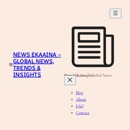
Skip
to
content
NEWS EKAAINA –
GLOBAL NEWS,
TRENDS &
INSIGHTS
News Ekaaina - Global News, Trends & Insights
Blog
About
FAQ
Contact