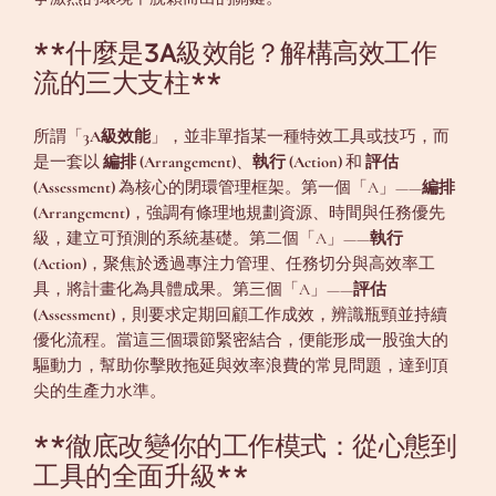
**什麼是3A級效能？解構高效工作
流的三大支柱**
所謂「
3A級效能
」，並非單指某一種特效工具或技巧，而
是一套以
編排 (Arrangement)
、
執行 (Action)
和
評估
(Assessment)
為核心的閉環管理框架。第一個「A」——
編排
(Arrangement)
，強調有條理地規劃資源、時間與任務優先
級，建立可預測的系統基礎。第二個「A」——
執行
(Action)
，聚焦於透過專注力管理、任務切分與高效率工
具，將計畫化為具體成果。第三個「A」——
評估
(Assessment)
，則要求定期回顧工作成效，辨識瓶頸並持續
優化流程。當這三個環節緊密結合，便能形成一股強大的
驅動力，幫助你擊敗拖延與效率浪費的常見問題，達到頂
尖的生產力水準。
**徹底改變你的工作模式：從心態到
工具的全面升級**