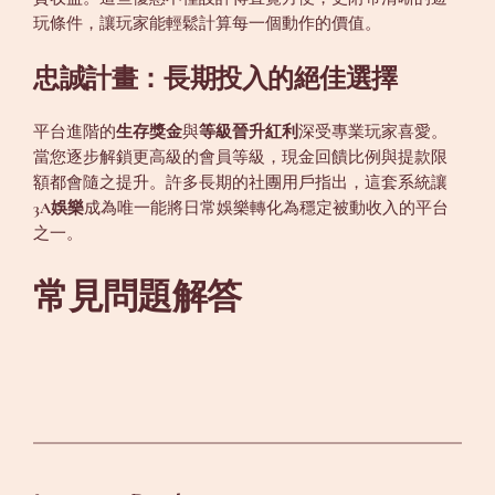
玩條件，讓玩家能輕鬆計算每一個動作的價值。
忠誠計畫：長期投入的絕佳選擇
平台進階的
生存獎金
與
等級晉升紅利
深受專業玩家喜愛。
當您逐步解鎖更高級的會員等級，現金回饋比例與提款限
額都會隨之提升。許多長期的社團用戶指出，這套系統讓
3A娛樂
成為唯一能將日常娛樂轉化為穩定被動收入的平台
之一。
常見問題解答