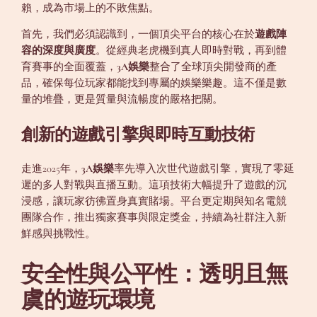
賴，成為市場上的不敗焦點。
首先，我們必須認識到，一個頂尖平台的核心在於
遊戲陣
容的深度與廣度
。從經典老虎機到真人即時對戰，再到體
育賽事的全面覆蓋，
3A娛樂
整合了全球頂尖開發商的產
品，確保每位玩家都能找到專屬的娛樂樂趣。這不僅是數
量的堆疊，更是質量與流暢度的嚴格把關。
創新的遊戲引擎與即時互動技術
走進2025年，
3A娛樂
率先導入次世代遊戲引擎，實現了零延
遲的多人對戰與直播互動。這項技術大幅提升了遊戲的沉
浸感，讓玩家彷彿置身真實賭場。平台更定期與知名電競
團隊合作，推出獨家賽事與限定獎金，持續為社群注入新
鮮感與挑戰性。
安全性與公平性：透明且無
虞的遊玩環境