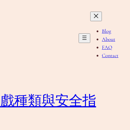
Blog
About
FAQ
Contact
遊戲種類與安全指