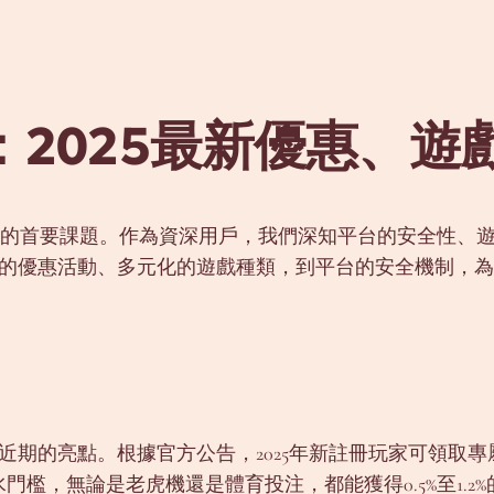
：2025最新優惠、
玩家的首要課題。作為資深用戶，我們深知平台的安全性、
的優惠活動、多元化的遊戲種類，到平台的安全機制，為
近期的亮點。根據官方公告，2025年新註冊玩家可領取專
檻，無論是老虎機還是體育投注，都能獲得0.5%至1.