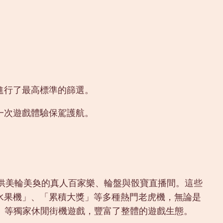
進行了最高標準的篩選。
一次遊戲體驗保駕護航。
h）合作，提供美輪美奐的真人百家樂、輪盤與骰寶直播間。這些
水果機」、「累積大獎」等多種熱門老虎機，無論是
」等獨家休閒街機遊戲，豐富了整體的遊戲生態。