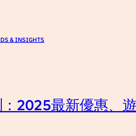
DS & INSIGHTS
測：2025最新優惠、