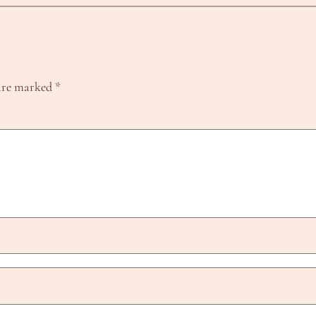
 are marked
*