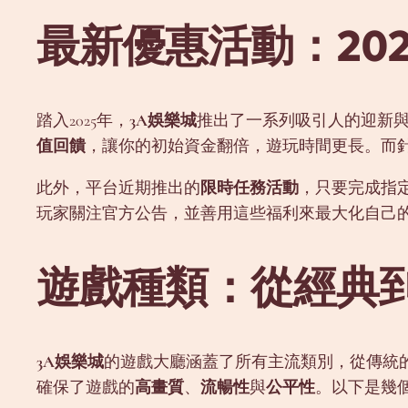
最新優惠活動：20
踏入2025年，
3A娛樂城
推出了一系列吸引人的迎新
值回饋
，讓你的初始資金翻倍，遊玩時間更長。而
此外，平台近期推出的
限時任務活動
，只要完成指
玩家關注官方公告，並善用這些福利來最大化自己
遊戲種類：從經典
3A娛樂城
的遊戲大廳涵蓋了所有主流類別，從傳統
確保了遊戲的
高畫質
、
流暢性
與
公平性
。以下是幾