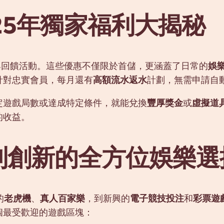
25年獨家福利大揭秘
與回饋活動。這些優惠不僅限於首儲，更涵蓋了日常的
娛
針對忠實會員，每月還有
高額流水返水
計劃，無需申請自
定遊戲局數或達成特定條件，就能兌換
豐厚獎金
或
虛擬道
的收益。
到創新的全方位娛樂選
的
老虎機
、
真人百家樂
，到新興的
電子競技投注
和
彩票遊
個最受歡迎的遊戲區塊：