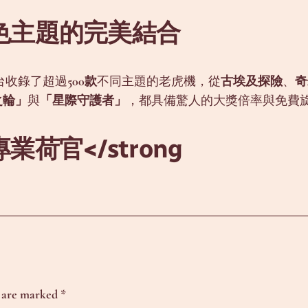
色主題的完美結合
台收錄了超過
500款
不同主題的老虎機，從
古埃及探險
、
奇
之輪」
與
「星際守護者」
，都具備驚人的大獎倍率與免費
荷官</strong
s are marked
*