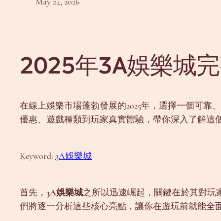
May 24, 2026
2025年3A娛樂
在線上娛樂市場蓬勃發展的2025年，選擇一個可
優惠、遊戲種類到玩家真實體驗，帶你深入了解這
Keyword:
3A娛樂城
首先，
3A娛樂城
之所以迅速崛起，關鍵在於其對玩
們將逐一分析這些核心亮點，讓你在遊玩前就能全