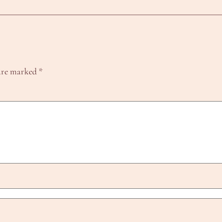
 are marked
*