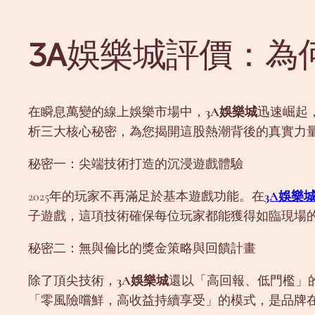
3A娛樂城評價：為
在瞬息萬變的線上娛樂市場中，
3A娛樂城
迅速崛起
析三大核心秘密，為您揭開這股熱潮背後的真實力
秘密一：尖端技術打造的沉浸遊戲體驗
2025年的玩家不再滿足於基本遊戲功能。在
3A娛樂
子遊戲，這項技術確保每位玩家都能獲得如臨現場
秘密二：無與倫比的獎金策略與回饋計畫
除了頂尖技術，
3A娛樂城
還以「高回報、低門檻」
「零風險嚐鮮，高收益持續享受」的模式，是品牌在2