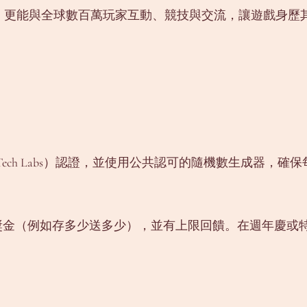
，更能與全球數百萬玩家互動、競技與交流，讓遊戲身歷
ech Labs）認證，並使用公共認可的隨機數生成器，
迎獎金（例如存多少送多少），並有上限回饋。在週年慶