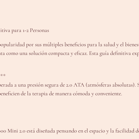
tiva para 1-2 Personas
ularidad por sus múltiples beneficios para la salud y el bienest
como una solución compacta y eficaz. Esta guía definitiva expl
?**
perada a una presión segura de 2.0 ATA (atmósferas absolutas). S
beneficien de la terapia de manera cómoda y conveniente.
000 Mini 2.0 está diseñada pensando en el espacio y la facilidad