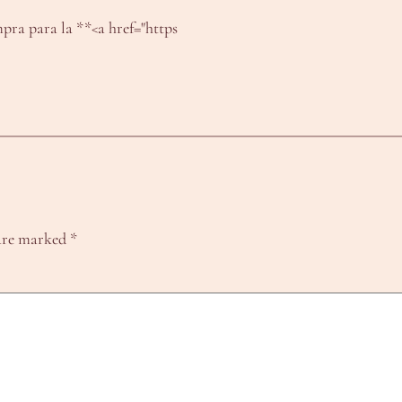
pra para la **<a href="https
 are marked
*