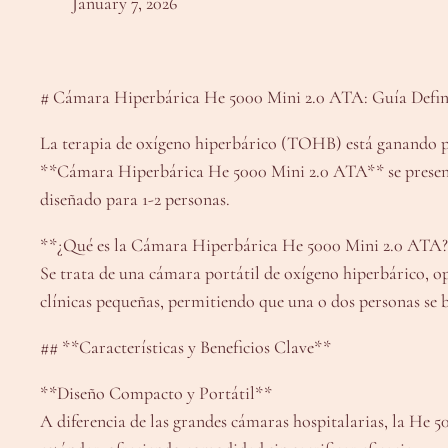
January 7, 2026
# Cámara Hiperbárica He 5000 Mini 2.0 ATA: Guía Defini
La terapia de oxígeno hiperbárico (TOHB) está ganando pop
**Cámara Hiperbárica He 5000 Mini 2.0 ATA** se presenta 
diseñado para 1-2 personas.
**¿Qué es la Cámara Hiperbárica He 5000 Mini 2.0 ATA
Se trata de una cámara portátil de oxígeno hiperbárico, o
clínicas pequeñas, permitiendo que una o dos personas se 
## **Características y Beneficios Clave**
**Diseño Compacto y Portátil**
A diferencia de las grandes cámaras hospitalarias, la He 5