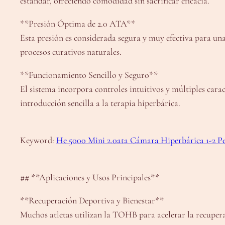
estándar, ofreciendo comodidad sin sacrificar eficacia.
**Presión Óptima de 2.0 ATA**
Esta presión es considerada segura y muy efectiva para u
procesos curativos naturales.
**Funcionamiento Sencillo y Seguro**
El sistema incorpora controles intuitivos y múltiples cara
introducción sencilla a la terapia hiperbárica.
Keyword:
He 5000 Mini 2.0ata Cámara Hiperbárica 1-2 P
## **Aplicaciones y Usos Principales**
**Recuperación Deportiva y Bienestar**
Muchos atletas utilizan la TOHB para acelerar la recuper