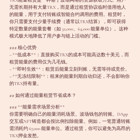
TRX能量租赁是一种基于波场网络的资源获取方式。用户
无需长期持有大量TRX，而是通过租赁协议临时借用他人
的能量，用于支付转账或智能合约调用的费用。租赁时，
你只需要支付少量手续费（通常以TRX结算），即可获得
特定数量的能量套餐（如 32,000、64,000 能量单位）。这种
模式极大地降低了用户参与链上活动的门槛。
### 核心优势
– **低成本**：直接购买TRX的成本可能高达数十美元，而
租赁能量的费用仅为几毛钱。
– **即时生效**：租赁后能量立刻到账，无需等待或竞价。
– **无冻结限制**：租来的能量到期自动归还，不会影响你
的TRX持有量。
## 如何通过能量租赁节省成本？
### **能量需求场景分析**
你需要明确自己的能量消耗场景。波场钱包的转账、DApp
交互或NFT铸造都会按比例扣除能量。例如，一笔普通转账
需消耗约 67,000 能量单位。通过租赁，你可以避免为高昂的
TRX押金发愁。