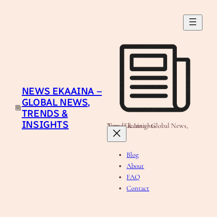
Skip
to
content
NEWS EKAAINA –
GLOBAL NEWS,
TRENDS &
INSIGHTS
News Ekaaina - Global News, Trends & Insights
Blog
About
FAQ
Contact