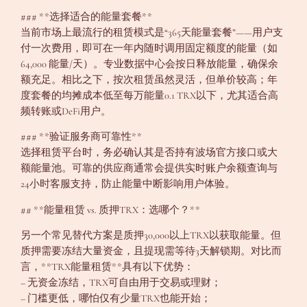
### **选择适合的能量套餐**
当前市场上最流行的租赁模式是“365天能量套餐”——用户支
付一次费用，即可在一年内随时调用固定额度的能量（如
64,000 能量/天）。专业数据中心会按日释放能量，确保余
额充足。相比之下，按次租赁虽然灵活，但单价较高；年
度套餐的均摊成本低至每万能量0.1 TRX以下，尤其适合高
频转账或DeFi用户。
### **验证服务商可靠性**
选择租赁平台时，务必确认其是否持有波场官方接口或大
额能量池。可靠的供应商通常会提供实时账户余额查询与
24小时客服支持，防止能量中断影响用户体验。
## **能量租赁 vs. 质押TRX：选哪个？**
另一个常见替代方案是质押30,000以上TRX以获取能量。但
质押需要冻结大量资金，且提现需等待3天解锁期。对比而
言，**TRX能量租赁**具有以下优势：
– 无资金冻结，TRX可自由用于交易或理财；
– 门槛更低，哪怕仅有少量TRX也能开始；