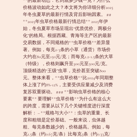
**的最新动态：它到底多少钱一克？为什么
价格波动如此之大？本文将为你详细分析2025
年冬虫夏草的最新行情及背后影响因素。 ##
**2025年虫草价格最新行情总结** 2025年伊
始，冬虫夏草市场呈现出“优质优价、两极分
化”的格局。根据西藏、青海等主产区的最新
交易数据，不同规格的**虫草价格**差异显
著。例如，每克2-3条的小草（通货）市场价
大约在80元至150元/克；而每克1.2-1.5条的大草
（特级），价格则飙升至300元至500元/克。
顶级精选的“王级”虫草，克价甚至突破800
元。整体来看，**虫草价格**比2024年同期整
体上涨了约8%-12%，主要受供应量减少及消费
复苏双重驱动。 ### **影响虫草价格的核心
要素** 要理解**虫草价格**为什么有这么大
的跨度，需要从以下几个关键维度进行深度
解析： – **规格与大小**：虫草的重量、长
度和粗细是定价基础。一般来说，虫体越
粗、每克条数越少的，价格越高。例如，每
克1.5条（约0.67克/条）比每克3条（约0.33克/