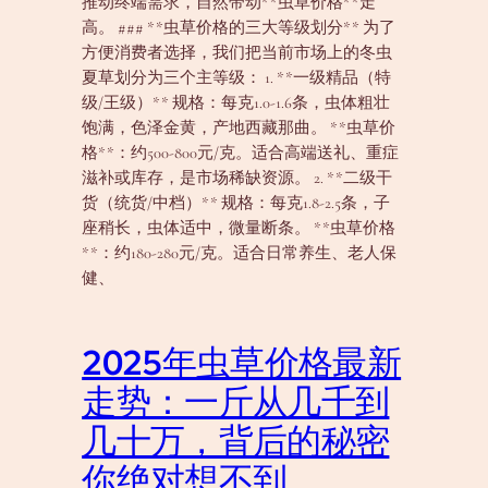
推动终端需求，自然带动**虫草价格**走
高。 ### **虫草价格的三大等级划分** 为了
方便消费者选择，我们把当前市场上的冬虫
夏草划分为三个主等级： 1. **一级精品（特
级/王级）** 规格：每克1.0-1.6条，虫体粗壮
饱满，色泽金黄，产地西藏那曲。 **虫草价
格**：约500-800元/克。适合高端送礼、重症
滋补或库存，是市场稀缺资源。 2. **二级干
货（统货/中档）** 规格：每克1.8-2.5条，子
座稍长，虫体适中，微量断条。 **虫草价格
**：约180-280元/克。适合日常养生、老人保
健、
2025年虫草价格最新
走势：一斤从几千到
几十万，背后的秘密
你绝对想不到