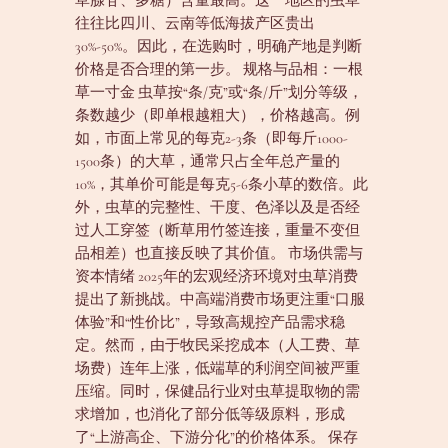
草腺苷、多糖）含量最高。这一地区的虫草
往往比四川、云南等低海拔产区贵出
30%-50%。因此，在选购时，明确产地是判断
价格是否合理的第一步。 规格与品相：一根
草一寸金 虫草按“条/克”或“条/斤”划分等级，
条数越少（即单根越粗大），价格越高。例
如，市面上常见的每克2-3条（即每斤1000-
1500条）的大草，通常只占全年总产量的
10%，其单价可能是每克5-6条小草的数倍。此
外，虫草的完整性、干度、色泽以及是否经
过人工穿签（断草用竹签连接，重量不变但
品相差）也直接反映了其价值。 市场供需与
资本情绪 2025年的宏观经济环境对虫草消费
提出了新挑战。中高端消费市场更注重“口服
体验”和“性价比”，导致高规控产品需求稳
定。然而，由于牧民采挖成本（人工费、草
场费）连年上涨，低端草的利润空间被严重
压缩。同时，保健品行业对虫草提取物的需
求增加，也消化了部分低等级原料，形成
了“上游高企、下游分化”的价格体系。 保存