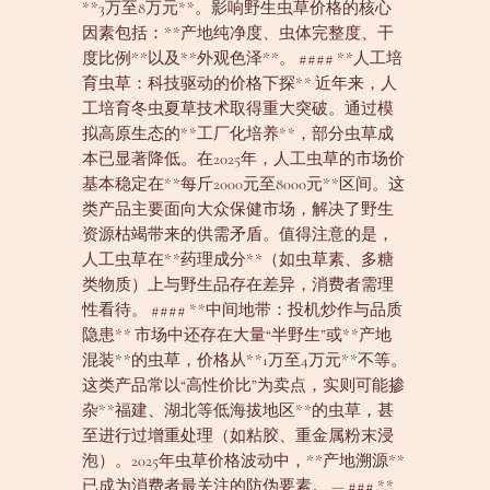
**3万至8万元**。影响野生虫草价格的核心
因素包括：**产地纯净度、虫体完整度、干
度比例**以及**外观色泽**。 #### **人工培
育虫草：科技驱动的价格下探** 近年来，人
工培育冬虫夏草技术取得重大突破。通过模
拟高原生态的**工厂化培养**，部分虫草成
本已显著降低。在2025年，人工虫草的市场价
基本稳定在**每斤2000元至8000元**区间。这
类产品主要面向大众保健市场，解决了野生
资源枯竭带来的供需矛盾。值得注意的是，
人工虫草在**药理成分**（如虫草素、多糖
类物质）上与野生品存在差异，消费者需理
性看待。 #### **中间地带：投机炒作与品质
隐患** 市场中还存在大量“半野生”或**产地
混装**的虫草，价格从**1万至4万元**不等。
这类产品常以“高性价比”为卖点，实则可能掺
杂**福建、湖北等低海拔地区**的虫草，甚
至进行过增重处理（如粘胶、重金属粉末浸
泡）。2025年虫草价格波动中，**产地溯源**
已成为消费者最关注的防伪要素。 — ### **