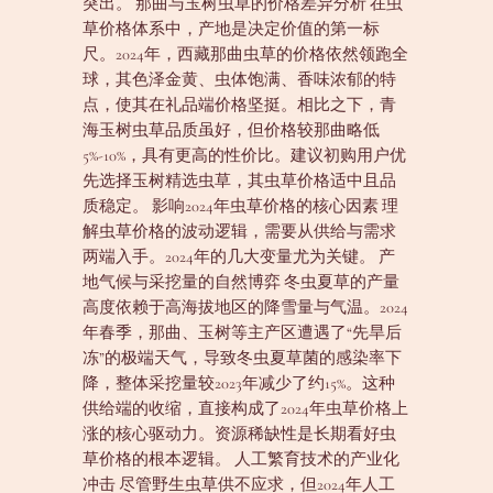
突出。 那曲与玉树虫草的价格差异分析 在虫
草价格体系中，产地是决定价值的第一标
尺。2024年，西藏那曲虫草的价格依然领跑全
球，其色泽金黄、虫体饱满、香味浓郁的特
点，使其在礼品端价格坚挺。相比之下，青
海玉树虫草品质虽好，但价格较那曲略低
5%-10%，具有更高的性价比。建议初购用户优
先选择玉树精选虫草，其虫草价格适中且品
质稳定。 影响2024年虫草价格的核心因素 理
解虫草价格的波动逻辑，需要从供给与需求
两端入手。2024年的几大变量尤为关键。 产
地气候与采挖量的自然博弈 冬虫夏草的产量
高度依赖于高海拔地区的降雪量与气温。2024
年春季，那曲、玉树等主产区遭遇了“先旱后
冻”的极端天气，导致冬虫夏草菌的感染率下
降，整体采挖量较2023年减少了约15%。这种
供给端的收缩，直接构成了2024年虫草价格上
涨的核心驱动力。资源稀缺性是长期看好虫
草价格的根本逻辑。 人工繁育技术的产业化
冲击 尽管野生虫草供不应求，但2024年人工