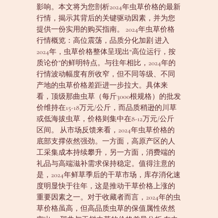
影响。本文将为您剖析2024年虫草价格的最新
行情，揭示其背后的关键驱动因素，并为您
提供一份实用的购买指南。 2024年虫草价格
行情概览：高位震荡，品质分化加剧 进入
2024年，虫草价格整体呈现出“高位运行，按
质论价”的鲜明特点。与往年相比，2024年的
行情波动幅度有所收窄，但不同等级、不同
产地的虫草价格差距进一步拉大。具体来
看，顶级那曲虫草（每斤3000根规格）的批发
价维持在15-18万元/公斤，而品质稍逊的川草
或低海拔虫草，价格则集中在8-12万元/公斤
区间。 从市场反馈来看，2024年虫草价格的
底部支撑依然强劲。一方面，高原产区的人
工采集成本持续攀升，另一方面，消费端的
礼品与高端滋补需求保持稳定。值得注意的
是，2024年鲜草季后的干草市场，库存消化速
度明显快于往年，这是推动干草价格上涨的
重要因素之一。对于收藏者而言，2024年的虫
草价格虽高，但高品质虫草的保值属性依然