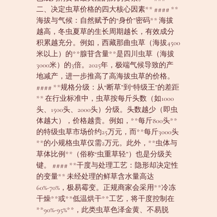
二、决定虫草价格的四大核心因素** #### **
海拔与气候：自然赋予的“身价”密码** 海拔
越高，冬虫夏草的生长周期越长，有效成分
积累越充分。例如，西藏那曲虫草（海拔4500
米以上）的**腺苷含量**是四川虫草（海拔
3000米）的3倍。2025年，极端气候导致的产
地减产，进一步推高了高海拔虫草的价格。
#### **规格分级：从“断草”到“特级王”的差距
** 在行业标准中，虫草按每斤头数（如1000
头、1500头、2000头）分级。头数越少（即虫
体越大），价格越贵。例如，**每斤800头**
的特级虫草市场价约25万元，而**每斤3000头
**的小规格虫草仅需2万元。此外，**虫体与
草体比例**（俗称“虫重草轻”）也是分级关
键。 #### **干度与处理工艺：隐形却决定性
的变量** 未经处理的鲜草含水量高达
60%-70%，极易霉变。正规商家会采用**冷冻
干燥**或**低温烘干**工艺，将干度控制在
**90%-95%**，此类虫草色泽金黄、不易脱