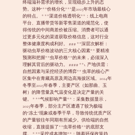
终端滋补需求的增长，呈现稳步上升的态
势。这种“**价格分化**”是2025年市场最核心
的特点。 * **渠道价格透明化**：线上电商
平台、直播带货等新零售渠道的规范化，使
得传统的中间商差价被压缩。消费者可以通
过更多元化的渠道获取价格信息，这对行业
整体健康度构成利好。 ### **深层次解析：
驱动虫草价格波动的三大核心因素** 要精准
预测和把握**虫草价格**的未来，必须深入
理解其背后的驱动力。 #### **1. 产地供需：
自然因素与采挖经济的博弈** 虫草的核心产
区集中在青藏高原及周边高海拔区域。2024年
冬季至2025年春季，主要产区（如那曲、玉
树）的降雪量及气温变化是决定产量的关
键。 * **气候影响产量**：采集数据显示，
2025年春季，部分主产区遭遇了较为极端
的“冻土”现象或春季干旱，导致传统优质产区
的产量较往年同期有所减少。供给端的自然
收缩，直接提振了**虫草价格**的底部支
撑。 * **采挖成本增加**：随着环保政策趋