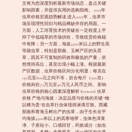
文将为您深度剖析最新市场动态，盘点关键
影响因素，并提供实用的选购指南。 2025年
虫草价格宏观趋势解读 进入2025年，虫草市
场呈现理性回归与精品稀缺并存的局面。一
方面，人工培育技术的突破在一定程度上平
抑了中低端草的市场供给，导致统货价格稳
中有降；另一方面，海拔4500米以上的野生高
等级虫草，特别是那曲、玉树产区的头茬
草，因其不可复制的药效和极低的产量，依
然维持高位，甚至出现小幅上涨。根据最新
产区数据，虫草价格区间分化明显：每克在
150元至800元之间不等，折合每斤（500克）
价格则在7.5万元至40万元人民币之间。 影响
虫草价格的核心因素深度解析 Keyword: 虫草
价格 产地与海拔：决定品质与价格的关键 “物
以稀为贵”在虫草行业体现得淋漓尽致。西藏
那曲和青海玉树出产的虫草，由于生长在平
均海拔4500米以上的高寒地带，虫体色泽黄
净、子座短小、口感回甘，药效成分（如虫