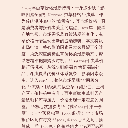
# 2025年虫草价格最新行情：一斤多少钱？影
响因素全解析 Keyword: 虫草价格 **虫草，作
为传统滋补品中的“软黄金”，其市场价格一直
是消费者与投资者关注的焦点。2025年，随着
产地气候、市场需求及政策法规的变化，虫
草价格行情呈现出新的波动趋势。本文将从
市场行情、核心影响因素及未来展望三个维
度，为您深度解析虫草价格的最新动态，帮
助您精准把握购买时机。** ## 2025年虫草价
格行情概览：从源头到终端 作为高端滋补
品，冬虫夏草的价格体系复杂，影响因素众
多。进入2025年，整体市场呈现**“两极分
化”**态势：顶级高海拔虫草（如那曲、玉树
产区）价格稳中有升，而中低端虫草则因产
量波动和库存压力，价格出现一定程度的调
整。 **核心数据参考**（截至2025年第一季
度）： – **顶级虫草（2000条/斤）**：市场
报价区间在每克 **300元至500元** 之间，换
算成一斤（500克）的价格约为 **15万至25万