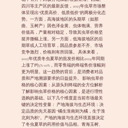
四川等主产区的最新反馈，2025年虫草市场整
体呈现出“优质高价、低质低价”的两极分化态
势。一方面，高海拔地区的头期草（如那
曲、玉树产）因色泽金黄、虫体饱满、营养
价值高，产量相对稳定，导致其虫草价格坚
挺并微幅上涨。另一方面，低海拔地区的后
期草或人工培育草，因品质参差不齐、市场
竞争激烈，价格则有所回落。 具体来看，
2025年优质冬虫夏草的批发价相比2024年同期
上涨了约5%-10%，而零售端的终端售价涨幅则
更为明显。这一趋势的背后，是消费者对品
质和产地溯源要求的日益提升。 影响虫草价
格的核心因素：从源头到终端的全方位解析
了解影响虫草价格的核心因素，是进行理性
选购的基础。以下几个维度是当前市场最关
键的决定性变量： 产地海拔与生态环境：决
定品质的先天基因 “橘生淮南则为橘，生于淮
北则为枳”。产地的海拔与生态环境直接决定
了冬虫夏草的药用价值与品相。青海玉树、