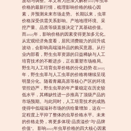
波动与调整。本文将为您深入解析2025年虫草
价格的最新行情，梳理影响价格的核心因
素，并预测未来市场走势。 长期以来，虫草
价格深受供需关系影响。产地地理环境、采
挖产量、品质等级直接决定了其基础价值。
而2025年，影响价格的因素变得更加多元化。
从宏观经济角度看，居民消费能力的回升或
波动，会影响高端滋补品的购买意愿。从行
业内部看，野生虫草资源的日益稀缺与人工
培育技术的不断进步，正在重塑市场格局。
野生与人工培育虫草价格的分化趋势 在2025
年，野生虫草与人工虫草的价格将继续呈现
明显分化。随着青藏高原等核心产区的环境
管控趋严，野生虫草的年产量稳定在历史较
低水平，其稀缺性进一步推高了顶级产品的
市场预期。与此同时，人工培育技术的成熟
使得中低端滋补市场的供给量增加，这在一
定程度上平抑了整体的虫草价格水平。未来
的价格走势，将更多体现“品质溢价”与“品牌
价值”。 影响2025年虫草价格的四大核心因素