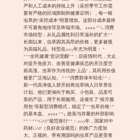
严和人工成本的持续上升（采挖季节工作需
要有严格的区域限制和健康证明），每一根
虫草的“采挖成本”明显增加。这部分成本最终
不可避免地传导至终端市场。 #### **2. 消费
市场转型：从礼品属性到日常滋补的扩大**
长期以来，虫草因其高昂的价格，更多被视
为高端礼品。转型在2025年尤为明显： *
**“全民健康”意识觉醒**：后疫情时代，大众
对提升免疫力、改善亚健康状态的关注度空
前高涨。虫草作为传统的“上品”，其药用价值
被更广泛地认知。 * **消费群体年轻化**：
新一代高净值人群开始将虫草纳入日常养生
计划。他们更倾向于购买、小包装、品质可
靠的产品，用于长期服用。这催生了“按月服
用包”等新型消费模式，稳定了**虫草价格**
的基本盘。 #### **3. 政策与存量的外部影响
** * **“GAP”规范推行**：2025年，国家对中
药材GAP（良好农业规范）的推广力度加
大。正规的、带有溯源码的虫草产品更受青