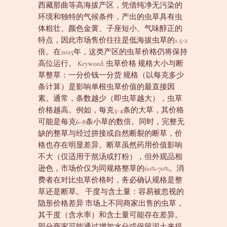
西藏那曲等高海拔产区，凭借纯净无污染的
环境和独特的气候条件，产出的虫草具有虫
体粗壮、颜色金黄、子座短小、气味醇正的
特点，因此市场售价往往是低海拔虫草的1.5-2
倍。在2025年，这类产区的虫草价格仍将保持
高位运行。 Keyword: 虫草价格 规格大小与断
草整草：一分价钱一分货 规格（以每克多少
条计算）是影响单根虫草价值的最直接因
素。通常，条数越少（即虫草越大），虫草
价格越高。例如，每克3-4条的大草，其价格
可能是每克6-8条小草的数倍。同时，完整无
缺的整草与经过拼接或自然断裂的断草，价
格也存在明显差异。断草虽然药用价值影响
不大（仅适用于熬汤或打粉），但外观品相
逊色，市场价仅为同规格整草的60%-70%。消
费者在对比虫草价格时，务必确认规格是整
草还是断草。 干度与含土量：容易被忽视的
隐形价格差异 市场上不同商家出售的虫草，
其干度（含水率）和含土量可能存在差异。
部分商家可能通过增加水分或保留泥土来提