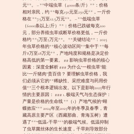
元**。 – **中端虫草（4000条/斤）**：价格
相对亲民，约 **每克150元至250元**，一斤价
格在 **7.5万至12.5万元**。 – **低端虫草
（6000条以上/斤）**：价格已跌破每克100
元，部分养殖虫草或断草价格更低，一斤价
格约 **3万至5万元**。 **关键结论**：2025
年虫草价格的**核心波动区间**集中于 **每
斤8万至18万元**，产地纯度和规格是决定价
格高低的第一要素。 ## 影响虫草价格的核心
因素：深度全解析 ### 为什么“一根虫草”能
比“一斤猪肉”贵百倍？ 要理解虫草价格，我
们必须从它的**稀缺性、采挖难度与药用价
值**三个根本逻辑出发。以下是影响2025年行
情的主要原因： ### 1. 极端天气与生态保护：
产量是价格的生命线 **（1）产地气候的“蝴
蝶效应”** 2024年至2025年的冬季及春季，青
藏高原主要产区（西藏那曲、青海玉树）遭
遇了**“低温+干旱”**的极端气候。低温抑制
了虫草菌丝体的生长速度，干旱则导致部分