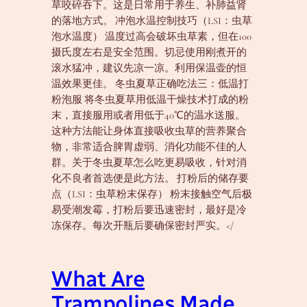
草咬碎吞下。这是日常用于养生、补肺益肾
的落地方式。 冲泡水温控制技巧（LSI：虫草
泡水温度） 温度过高会破坏虫草素，但在100
摄氏度左右是安全范围。切忌使用刚煮开的
滚水猛冲，建议先凉一凉。利用保温壶的恒
温效果更佳。 冬虫夏草正确吃法三：低温打
粉泡服 将冬虫夏草用低温干燥技术打成的粉
末，直接服用或者用低于40℃的温水送服。
这种方法能让身体直接吸收虫草的营养聚合
物，非常适合脾胃虚弱、消化功能不佳的人
群。关于冬虫夏草怎么吃更易吸收，针对消
化不良者首选便是此方法。 打粉后的储存要
点（LSI：虫草粉末保存） 粉末接触空气后极
易受潮发霉，打粉后要迅速密封，最好是冷
冻保存。每次开瓶后要确保密封严实。</
What Are
Trampolines Made