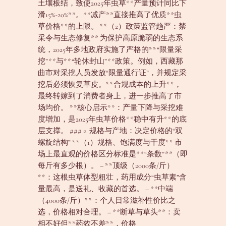
土壤板结，致使2025年虫草**产量预计同比下
滑15%-20%**。**减产**直接推高了优质**虫
草价格**的上限。 **（2）政策监管趋严：禁
采令与生态修复** 为保护高原脆弱的生态系
统，2025年多地政府实施了严格的**“限量采
挖”**与**“轮休封山”**政策。例如，西藏那
曲市对采挖人员发放“限量通行证”，并规定采
挖后必须恢复草皮。**合规成本的上升**，
最终转嫁到了消费者身上，进一步推高了市
场均价。 **核心启示**：产量下降与采挖难
度增加，是2025年虫草价格**稳中有升**的底
层支撑。 ### 2. 规格与产地：决定价格的“双
螺旋结构” **（1）规格、饱满度与干度** 市
场上最直观的价格区分标准是**“条数”**（即
每斤有多少根）。 – **顶级（2000条/斤）
**：这根虫草体型粗壮，药用成分“虫草素”含
量最高，是送礼、收藏的首选。 – **中端
（4000条/斤）**：个人日常滋补性价比之
选，价格相对合理。 – **断草与草头**：卖
相不好但**药效不差**，价格