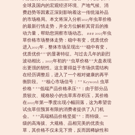
全球及国内的宏观经济环境、产地气候、消
费趋势等因素正深刻影响着这一传统滋补品
的市场格局。本文将深入分析2025年虫草价格
的最新行情走势，并全方位解析其背后的推
动力量，帮助您洞察市场动态。 ### 2025年虫
草价格市场整体走势：稳中有变，优质优价
进入2025年，整体市场呈现出“**稳中有变，
优质优价**”的显著特征。与过去几年的剧烈
波动相比，2025年初的**虫草价格**大盘表现
出更强的韧性。这主要得益于市场供需结构
在经历调整后，进入了一个相对健康的再平
衡阶段。 **核心市场信号：** Keyword: 虫草
价格 * **低端产品价格承压**：由于部分品
质较次、规格较小的虫草库存积压，其价格
在2025年第一季度出现小幅回落，这为希望尝
试虫草但预算有限的消费者提供了入门机
会。 * **高端精品价格坚挺**：而特级、一
级的高海拔、大规格、品相完美的优质虫
草，其价格不仅未见下滑，反而因稀缺性和