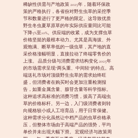
稀缺性供需与产地政策 2025年，随着环保政
策的严格执行，各省份对野生虫草的采挖季
节和数量进行了更严格的限定。这导致优质
野生冬虫夏草原草的年实际供应量同比可能
下降5%至10%。供应端的收紧，成为支撑虫草
价格坚挺的最根本动力。尤其是高海拔、外
观饱满、断草率低的一级虫草，其产地的直
采价格涨幅明显，直接拉动了终端零售价的
上涨。 品质分级与消费需求结构变化 2025年
的市场需求呈现“两头重、中间轻”的特点。高
端送礼市场对顶级野生虫草的需求始终旺
盛，但消费者在购买时会更加注重检测报
告，如重金属含量、腺苷含量等科学指标。
这种追求高标准的消费习惯，拔高了高端虫
草的价格标杆。另一边，入门级消费者则转
向规格较小或人工培育品，用于日常保健。
这种需求分化虽然让中档产品的虫草价格承
压，但整体市场由于高端产品的强势，平均
单价并未出现大幅下滑。 宏观经济与政策周