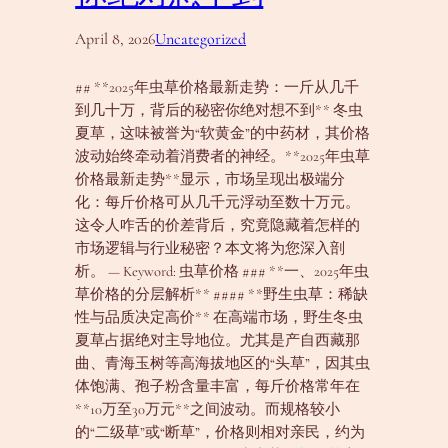
April 8, 2026
Uncategorized
## **2025年虫草价格最新走势：一斤从几千
到几十万，背后的秘密你绝对想不到** 冬虫
夏草，这味被誉为“软黄金”的中药材，其价格
波动始终牵动着消费者的神经。**2025年虫草
价格最新走势**显示，市场呈现出极端分
化：每斤价格可从几千元浮动至数十万元。
这令人咋舌的价差背后，究竟隐藏着怎样的
市场逻辑与行业秘密？本文将为您深入剖
析。 — Keyword: 虫草价格 ### **一、2025年虫
草价格的分层解析** #### **野生虫草：稀缺
性与品质决定高价** 在高端市场，野生冬虫
夏草占据绝对主导地位。尤其是产自西藏那
曲、青海玉树等高海拔地区的“头草”，因其虫
体饱满、孢子粉含量丰富，每斤价格常年在
**10万至30万元**之间波动。而规格较小
的“二级草”或“断草”，价格则相对亲民，约为