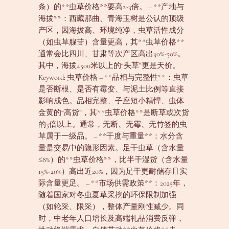
条）的**虫草价格**要高2-3倍。 – **产地与
海拔**：西藏那曲、青海玉树是公认的顶级
产区，因海拔高、环境纯净，虫草活性成分
（如虫草腺苷）含量更高，其**虫草价格**
通常会比四川、甘肃等次产区高出30%-50%。
其中，海拔4500米以上的“头草”更是天价。
Keyword: 虫草价格 – **品相与完整性**：虫草
是否断根、是否有霉变、与泥土比例等直接
影响成色。品相完整、子座短小精悍、虫体
金黄的“高货”，其**虫草价格**是断草或次货
的3倍以上。通常，无断、无霉、无竹签的虫
草属于一级品。 – **干度与重量**：水分含
量是交易中的隐形因素。足干虫草（含水量
≤8%）的**虫草价格**，比半干湿货（含水量
15%-20%）高出近20%，因为足干更耐储存且实
际含量更足。 – **市场供需政策**：2025年，
随着国家对冬虫夏草采挖的环保限制加强
（如轮采、限采），整体产量刚性减少。同
时，中老年人口增长及高端礼品消费反弹，