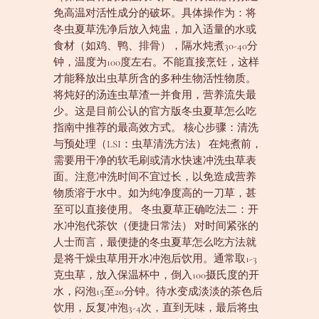
免高温对活性成分的破坏。具体操作为：将
冬虫夏草洗净后放入炖盅，加入适量的水或
食材（如鸡、鸭、排骨），隔水炖煮30-40分
钟，温度为100度左右。不能直接烹饪，这样
才能释放出虫草所含的多种生物活性物质。
将炖好的汤连虫草渣一并食用，营养流失最
少。这是目前公认的官方版冬虫夏草怎么吃
指南中推荐的最高效方式。 核心步骤：清洗
与预处理（LSI：虫草清洗方法） 在炖煮前，
需要用干净的软毛刷或清水快速冲洗虫草表
面。注意冲洗时间不宜过长，以免造成营养
物质溶于水中。如为纯净度高的一刀草，甚
至可以直接使用。 冬虫夏草正确吃法二：开
水冲泡代茶饮（便捷日常法） 对时间紧张的
人士而言，最便捷的冬虫夏草怎么吃方法就
是将干燥虫草用开水冲泡后饮用。通常取1-3
克虫草，放入保温杯中，倒入100摄氏度的开
水，闷泡15至20分钟。待水变成淡淡的茶色后
饮用，反复冲泡3-4次，直到无味，最后将虫