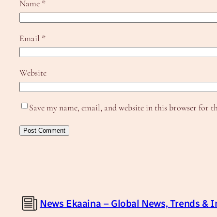
Name
*
Email
*
Website
Save my name, email, and website in this browser for t
News Ekaaina – Global News, Trends & I