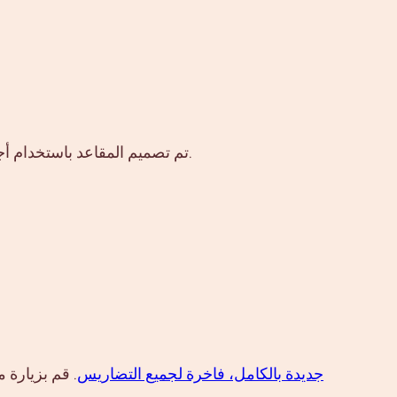
تم تصميم المقاعد باستخدام أجود أنواع الجلد مع إمكانية التعديل الكهربائي وذاكرة للإعدادات. توفر هذه الميزة راحة استثنائية خاصة في الرحلات الطويلة.
سيارة SUV جديدة بالكامل، فاخرة لجميع التضاريس
. قم بزيارة 