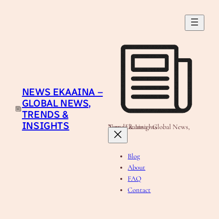
Skip
to
content
NEWS EKAAINA –
GLOBAL NEWS,
TRENDS &
INSIGHTS
News Ekaaina - Global News, Trends & Insights
Blog
About
FAQ
Contact