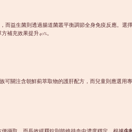
性，而益生菌則透過腸道菌叢平衡調節全身免疫反應。選擇
單方補充效果提升40%。
班族可關注含朝鮮薊萃取物的護肝配方，而兒童則應選用
方便攝取，而長效緩釋錠則能維持血中濃度穩定。根據
生