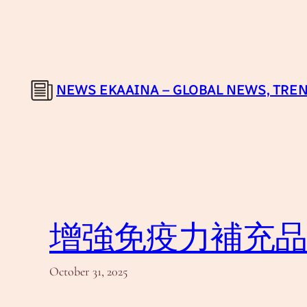
Skip
to
content
NEWS EKAAINA – GLOBAL NEWS, TREN
增強免疫力補充
October 31, 2025