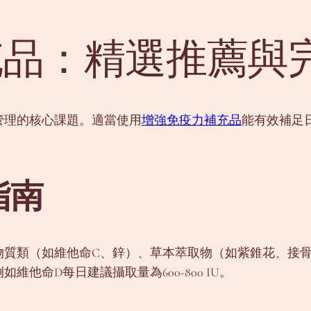
充品：精選推薦與
管理的核心課題。適當使用
增強免疫力補充品
能有效補足
指南
物質類（如維他命C、鋅）、草本萃取物（如紫錐花、接
他命D每日建議攝取量為600-800 IU。