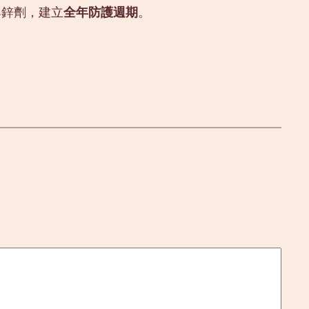
與鋅劑，建立
全年防護週期
。