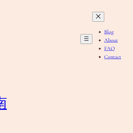
Blog
About
FAQ
Contact
南