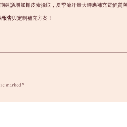
敏期建議增加槲皮素攝取，夏季流汗量大時應補充電解質
估報告
與定制補充方案！
 are marked
*