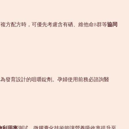
複方配方時，可優先考慮含有硒、維他命B群等
協同
專為發育設計的咀嚼錠劑。孕婦使用前務必諮詢醫
物利用率
測試，微膠囊化技術能讓營養吸收率提升至