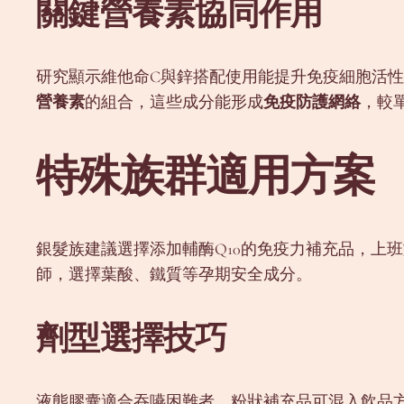
關鍵營養素協同作用
研究顯示維他命C與鋅搭配使用能提升免疫細胞活
營養素
的組合，這些成分能形成
免疫防護網絡
，較
特殊族群適用方案
銀髮族建議選擇添加輔酶Q10的免疫力補充品，上
師，選擇葉酸、鐵質等孕期安全成分。
劑型選擇技巧
液態膠囊適合吞嚥困難者，粉狀補充品可混入飲品