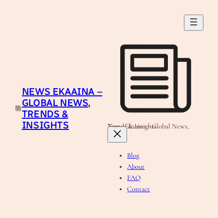
Skip
to
content
NEWS EKAAINA –
GLOBAL NEWS,
TRENDS &
INSIGHTS
News Ekaaina - Global News, Trends & Insights
Blog
About
FAQ
Contact