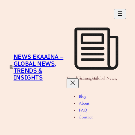
Skip
to
content
NEWS EKAAINA –
GLOBAL NEWS,
TRENDS &
INSIGHTS
News Ekaaina - Global News, Trends & Insights
Blog
About
FAQ
Contact