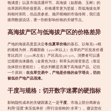
饱满度）以及市场流通环节。高海拔（如那曲、玉树）的
虫草因药用价值更高，价格通常更为坚挺；而低海拔虫草
则相对亲民，但品质参差。抛开模糊的市场传闻，我们直
接用数据说话，逐一剖析影响价格的关键节点。
高海拔产区与低海拔产区的价格差异
产地的海拔高度是决定
冬虫夏草价格
的基石。以每克6-8根
的规格为例，西藏那曲（4500米以上）虫草的产区批发价通
常比四川（3500米左右）产区高出30%-50%。消费者可以通
过观察虫体颜色（金黄色为佳）和草头的渐变形态（靠近
虫体部分更粗壮），初步判断是否属于高海拔产品。记住
一个原则：
在虫草交易中，产地是价格的金字塔尖，切勿
被低价产地产品混淆。
干度与规格：切开数字迷雾的硬指标
影响隐性成本的关键因素之一是
干度
。市场上部分商家会
利用“湿度”来压低单价（即行业俗称的“水草”）。建议您在