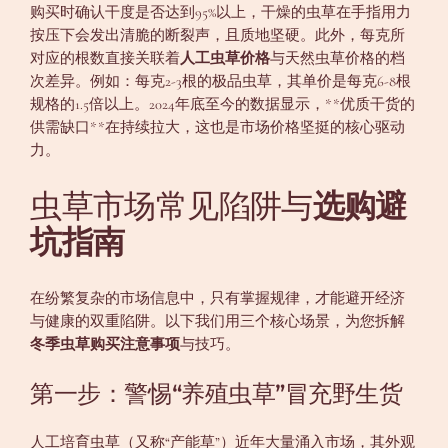
购买时确认干度是否达到95%以上，干燥的虫草在手指用力
按压下会发出清脆的断裂声，且质地坚硬。此外，每克所
对应的根数直接关联着
人工虫草价格
与天然虫草价格的档
次差异。例如：每克2-3根的极品虫草，其单价是每克6-8根
规格的1.5倍以上。2024年底至今的数据显示，**优质干货的
供需缺口**在持续拉大，这也是市场价格坚挺的核心驱动
力。
虫草市场常见陷阱与
选购避
坑指南
在纷繁复杂的市场信息中，只有掌握规律，才能避开经济
与健康的双重陷阱。以下我们用三个核心场景，为您拆解
冬季虫草购买注意事项
与技巧。
第一步：警惕“养殖虫草”冒充野生货
人工培育虫草（又称“产能草”）近年大量涌入市场，其外观