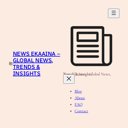
Skip
to
content
NEWS EKAAINA –
GLOBAL NEWS,
TRENDS &
INSIGHTS
News Ekaaina - Global News, Trends & Insights
Blog
About
FAQ
Contact