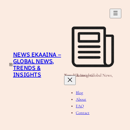
Skip
to
content
NEWS EKAAINA –
GLOBAL NEWS,
TRENDS &
INSIGHTS
News Ekaaina - Global News, Trends & Insights
Blog
About
FAQ
Contact