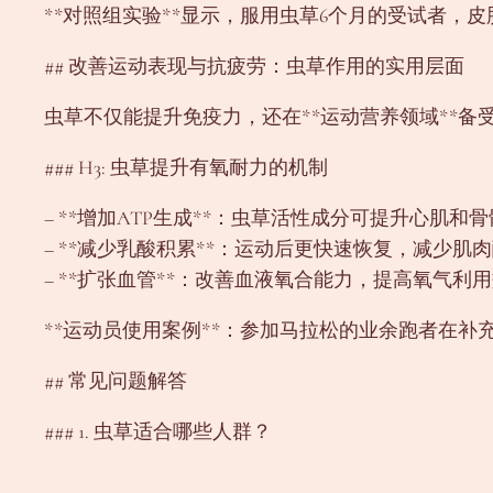
**对照组实验**显示，服用虫草6个月的受试者，皮
## 改善运动表现与抗疲劳：虫草作用的实用层面
虫草不仅能提升免疫力，还在**运动营养领域**备
### H3: 虫草提升有氧耐力的机制
– **增加ATP生成**：虫草活性成分可提升心肌和
– **减少乳酸积累**：运动后更快速恢复，减少肌
– **扩张血管**：改善血液氧合能力，提高氧气利
**运动员使用案例**：参加马拉松的业余跑者在补
## 常见问题解答
### 1. 虫草适合哪些人群？