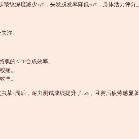
肤皱纹深度减少15%，头发脱发率降低20%，身体活力评分上
受关注。
骨骼肌的ATP合成效率。
肉酸痛。
用效率。
充虫草4周后，耐力测试成绩提升了12%，且赛后疲劳感显