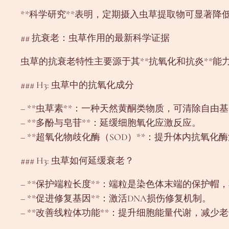
**科学研究**表明，定期摄入虫草提取物可显著
## 抗衰老：虫草作用的最新科学证据
虫草的抗衰老特性主要源于其**抗氧化和抗炎**
### H3: 虫草中的抗氧化成分
– **虫草素**：一种天然黄酮类物质，可清除自由
– **多酚与皂苷**：延缓细胞氧化应激反应。
– **超氧化物歧化酶（SOD）**：提升体内抗氧化
### H3: 虫草如何延缓衰老？
– **保护端粒长度**：端粒是染色体末端的保护
– **促进修复基因**：激活DNA损伤修复机制。
– **改善线粒体功能**：提升细胞能量代谢，减少