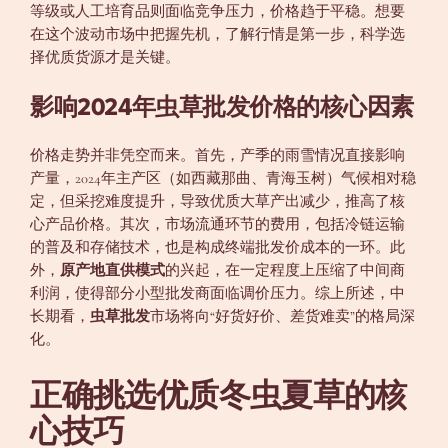
等级或人工培育品则面临竞争压力，价格趋于平稳。想要
在这个波动市场中把握先机，了解行情是第一步，科学选
择优质货源才是关键。
影响2024年虫草批发价格的核心因素
价格走势并非凭空而来。首先，产季的雨雪情况直接影响
产量，2024年主产区（如西藏那曲、青海玉树）气候相对稳
定，但采挖难度提升，导致优质大草产出减少，推高了核
心产品价格。其次，市场流通环节的费用，包括冷链运输
的普及和存储技术，也是构成终端批发价成本的一环。此
外，
原产地直供模式
的兴起，在一定程度上压缩了中间商
利润，使得部分小型批发商面临调价压力。综上所述，中
长期看，
虫草批发
市场将向“好货好价、差货难卖”的格局深
化。
正确挑选优质冬虫夏草的核
心技巧