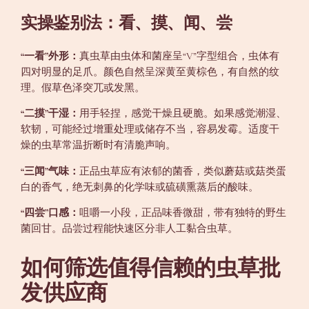
实操鉴别法：看、摸、闻、尝
“一看”外形：
真虫草由虫体和菌座呈“V”字型组合，虫体有
四对明显的足爪。颜色自然呈深黄至黄棕色，有自然的纹
理。假草色泽突兀或发黑。
“二摸”干湿：
用手轻捏，感觉干燥且硬脆。如果感觉潮湿、
软韧，可能经过增重处理或储存不当，容易发霉。适度干
燥的虫草常温折断时有清脆声响。
“三闻”气味：
正品虫草应有浓郁的菌香，类似蘑菇或菇类蛋
白的香气，绝无刺鼻的化学味或硫磺熏蒸后的酸味。
“四尝”口感：
咀嚼一小段，正品味香微甜，带有独特的野生
菌回甘。品尝过程能快速区分非人工黏合虫草。
如何筛选值得信赖的虫草批
发供应商