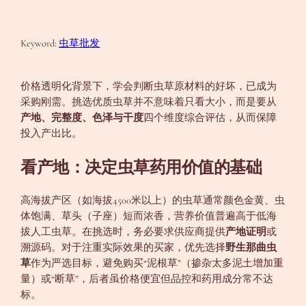
Keyword:
虫草批发
价格透明化背景下，学会判断虫草原材料的好坏，已成为
采购刚需。挑选优质虫草并不意味着只看大小，而是要从
产地、完整度、色泽与干度
四个维度综合评估，从而保障
投入产出比。
看产地：决定虫草药用价值的基础
高海拔产区（如海拔4500米以上）的虫草通常颜色金黄、虫
体饱满、草头（子座）短而浓香，营养价值普遍高于低海
拔人工虫草。在挑选时，务必要求供应商提供
产地证明
或
溯源码。对于注重实际效果的买家，优先选择
野生那曲虫
草
作为严选目标，避免购买“泥根草”（掺杂太多泥土增加重
量）或“断草”，后者虽价格便宜但品控和药用成分常不达
标。