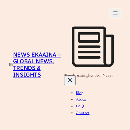
Skip
to
content
NEWS EKAAINA –
GLOBAL NEWS,
TRENDS &
INSIGHTS
News Ekaaina - Global News, Trends & Insights
Blog
About
FAQ
Contact