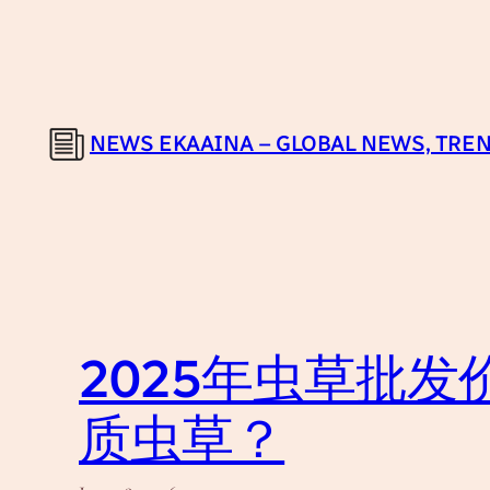
Skip
to
content
NEWS EKAAINA – GLOBAL NEWS, TREN
2025年虫草批
质虫草？