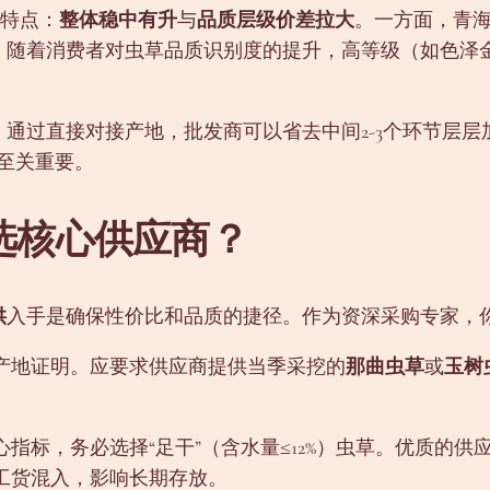
著特点：
整体稳中有升
与
品质层级价差拉大
。一方面，青
，随着消费者对虫草品质识别度的提升，高等级（如色泽
过直接对接产地，批发商可以省去中间2-3个环节层层加价（
至关重要。
选核心供应商？
供
入手是确保性价比和品质的捷径。作为资深采购专家，
产地证明。应要求供应商提供当季采挖的
那曲虫草
或
玉树
指标，务必选择“足干”（含水量≤12%）虫草。优质的供
工货混入，影响长期存放。