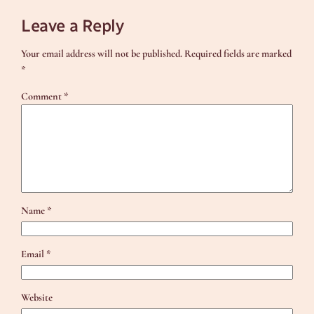
Leave a Reply
Your email address will not be published.
Required fields are marked
*
Comment
*
Name
*
Email
*
Website