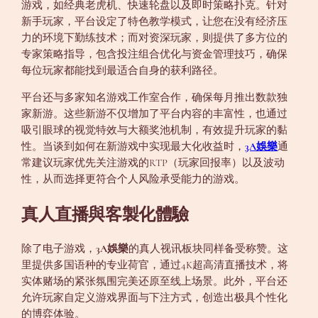
游戏，如经典老虎机、快速轮盘以及即时策略扑克。针对
新手玩家，平台设定了特色教学模式，让您在没有经济压
力的环境下勤练技术；而对资深玩家，则提供了多方位的
专家策略指导，包含投注组合优化与资金管理技巧，确保
每位玩家都能找到最适合自身的获利路径。
平台还与多家知名游戏工作室合作，确保每月推出数款独
家新游。这些新游不仅增加了平台内容的丰富性，也通过
吸引眼球的视觉特效与大额奖池机制，有效提升玩家的黏
性。当谈到如何在新游戏中实现最大化收益时，
3A娛樂
通
常建议玩家优先关注游戏的RTP（玩家回报率）以及波动
性，从而选择更符合个人风险承受能力的游戏。
真人直播與客製化體驗
除了电子游戏，
3A娛樂
的真人视讯板块同样备受称赞。这
里提供多国语种的专业荷官，通过4K超高清直播技术，将
实体赌场的紧张氛围完美还原至线上场景。此外，平台还
允许玩家自定义游戏界面与下注方式，创造出极具个性化
的博弈体验。