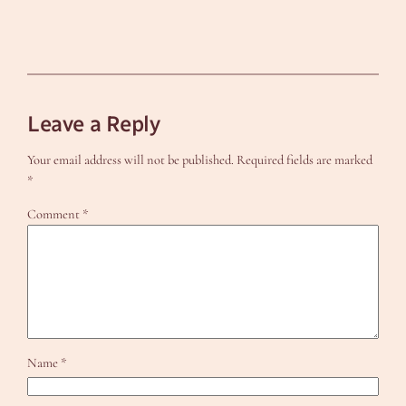
Leave a Reply
Your email address will not be published.
Required fields are marked
*
Comment
*
Name
*