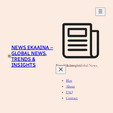
Skip
to
content
NEWS EKAAINA –
GLOBAL NEWS,
TRENDS &
INSIGHTS
News Ekaaina - Global News, Trends & Insights
Blog
About
FAQ
Contact