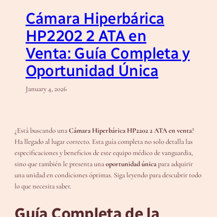
Cámara Hiperbárica
HP2202 2 ATA en
Venta: Guía Completa y
Oportunidad Única
January 4, 2026
¿Está buscando una
Cámara Hiperbárica HP2202 2 ATA en venta
?
Ha llegado al lugar correcto. Esta guía completa no solo detalla las
especificaciones y beneficios de este equipo médico de vanguardia,
sino que también le presenta una
oportunidad única
para adquirir
una unidad en condiciones óptimas. Siga leyendo para descubrir todo
lo que necesita saber.
Guía Completa de la