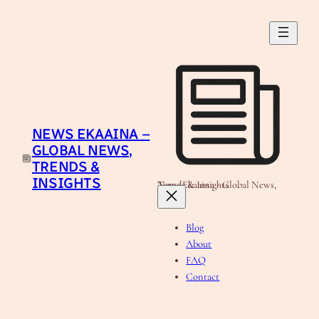
Skip
to
content
NEWS EKAAINA –
GLOBAL NEWS,
TRENDS &
INSIGHTS
News Ekaaina - Global News, Trends & Insights
Blog
About
FAQ
Contact