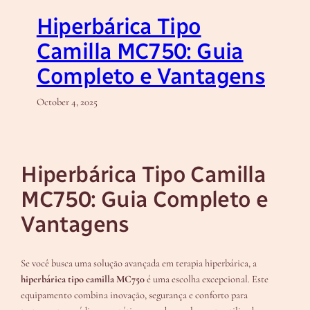
Hiperbárica Tipo
Camilla MC750: Guia
Completo e Vantagens
October 4, 2025
Hiperbárica Tipo Camilla
MC750: Guia Completo e
Vantagens
Se você busca uma solução avançada em terapia hiperbárica, a
hiperbárica tipo camilla MC750
é uma escolha excepcional. Este
equipamento combina inovação, segurança e conforto para