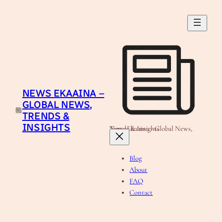
Skip
to
content
NEWS EKAAINA –
GLOBAL NEWS,
TRENDS &
INSIGHTS
News Ekaaina - Global News, Trends & Insights
Blog
About
FAQ
Contact