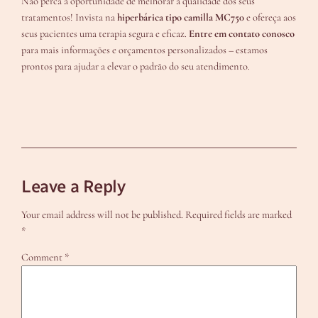
Não perca a oportunidade de melhorar a qualidade dos seus
tratamentos! Invista na
hiperbárica tipo camilla MC750
e ofereça aos
seus pacientes uma terapia segura e eficaz.
Entre em contato conosco
para mais informações e orçamentos personalizados – estamos
prontos para ajudar a elevar o padrão do seu atendimento.
Leave a Reply
Your email address will not be published.
Required fields are marked
*
Comment
*