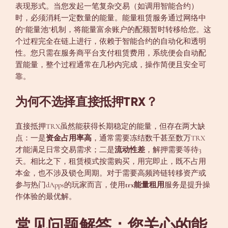
表现形式。当您发起一笔复杂交易（如调用智能合约）
时，必须消耗一定数量的能量。能量租赁服务通过网络中
的“能量池”机制，将能量富余账户的配额暂时转移给您。这
个过程完全在链上进行，依赖于智能合约的自动化和透明
性。您只需在服务商平台支付租赁费用，系统便会自动配
置能量，整个过程通常在几秒内完成，操作简便且安全可
靠。
为何不选择直接抵押TRX？
直接抵押TRX虽然能获得长期稳定的能量，但存在两大缺
点：一是
资金占用率高
，通常需要冻结数千甚至数万TRX
才能满足日常交易需求；二是
流动性差
，解押需要等待3
天。相比之下，租赁模式按需购买，用完即止，既不占用
本金，也不涉及锁仓周期。对于需要高频跨链转移资产或
参与热门dApps的玩家而言，使用
trx能量租用
服务是提升操
作体验的最优解。
常见问题解答：您关心的能