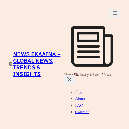
Skip
to
content
NEWS EKAAINA –
GLOBAL NEWS,
TRENDS &
INSIGHTS
News Ekaaina - Global News, Trends & Insights
Blog
About
FAQ
Contact