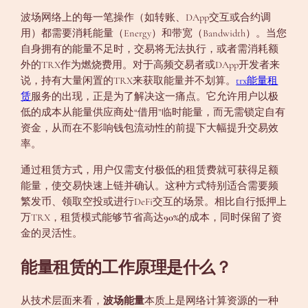
波场网络上的每一笔操作（如转账、DApp交互或合约调
用）都需要消耗能量（Energy）和带宽（Bandwidth）。当您
自身拥有的能量不足时，交易将无法执行，或者需消耗额
外的TRX作为燃烧费用。对于高频交易者或DApp开发者来
说，持有大量闲置的TRX来获取能量并不划算。
trx能量租
赁
服务的出现，正是为了解决这一痛点。它允许用户以极
低的成本从能量供应商处“借用”临时能量，而无需锁定自有
资金，从而在不影响钱包流动性的前提下大幅提升交易效
率。
通过租赁方式，用户仅需支付极低的租赁费就可获得足额
能量，使交易快速上链并确认。这种方式特别适合需要频
繁发币、领取空投或进行DeFi交互的场景。相比自行抵押上
万TRX，租赁模式能够节省高达
90%
的成本，同时保留了资
金的灵活性。
能量租赁的工作原理是什么？
从技术层面来看，
波场能量
本质上是网络计算资源的一种